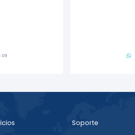
3 09
icios
Soporte