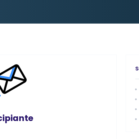
S
cipiante